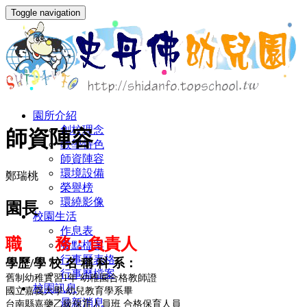
Toggle navigation
園所介紹
創校理念
師資陣容
教學特色
師資陣容
環境設備
鄭瑞桃
榮譽榜
環繞影像
園長
校園生活
作息表
職 務：負責人
餐點檔案
行事曆表格
學歷/學 校 名 稱 科 系：
行事曆檔案
舊制幼稚實習1年 幼稚園合格教師證
校園訊息
國立嘉義大學 幼兒教育學系畢
最新消息
台南縣嘉藥乙級保育人員班 合格保育人員