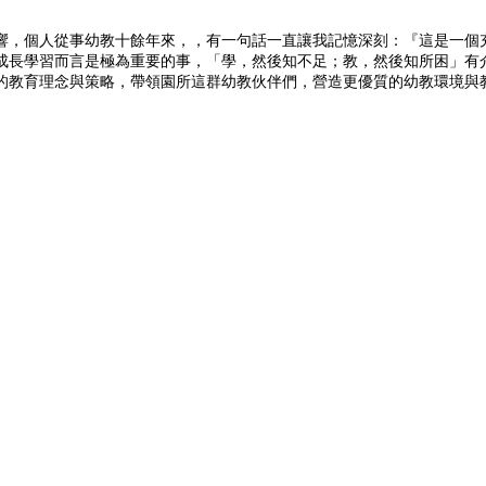
響，個人從事幼教十餘年來，，有一句話一直讓我記憶深刻：『這是一個
成長學習而言是極為重要的事，「學，然後知不足；教，然後知所困」有
的教育理念與策略，帶領園所這群幼教伙伴們，營造更優質的幼教環境與