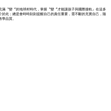
充滿〝變〞的地球村時代，掌握〝變〞才能讓孩子與國際接軌』在這多
介於此；總是會時時刻刻提醒自己的責任重要，需不斷的充實自己，隨
教學品質。