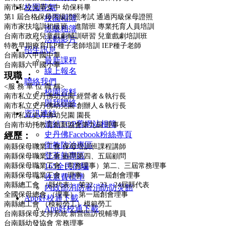
校園花絮
南市私立光華女中 幼保科畢
第1 屆合格保母丙級證照考試 通過丙級保母證照
校園相簿
南市家扶培訓初級班、進階班 專業托育人員培訓
班級相簿
台南市政府兒童戲劇輔訓研習 兒童戲劇培訓班
活動影片
特教早期療育IEP種子老師培訓 IEP種子老師
招生訊息
台南縣六甲國中畢
最新課程
台南縣六甲國小畢
線上報名
現職 ：
聯絡我們
<服 務 單 位 職 稱>
校園資料
南市私立史丹佛幼兒園 經營者＆執行長
與我聯絡
南市私立史丹佛幼兒園 創辦人＆執行長
資訊連結
南市私立史丹佛幼兒園 園長
連結TOP舊網站相簿
台南市幼托教育創新協會第九屆 理事長
史丹佛Facebook粉絲專頁
經歷：
衛教防治專區
南縣保母職業工會 保母培訓班課程講師
登革熱專區
南縣保母職業工會 顧問第四、五屆顧問
南縣保母職業工會（常務理事）第二、三屆常務理事
165全民防騙
南縣保母職業工會（理事） 第一屆創會理事
收退費標準
南縣總工會 （縣代表） 第22、23、24屆縣代表
內政部消防署消防防災館
全國保母總會 （理事） 第一屆創會理事
App好校通下載
南縣總工會 （模範勞工）模範勞工
App好校通下載
台南縣保母支持系統 新營區訪視輔導員
台南縣幼發協會 常務理事