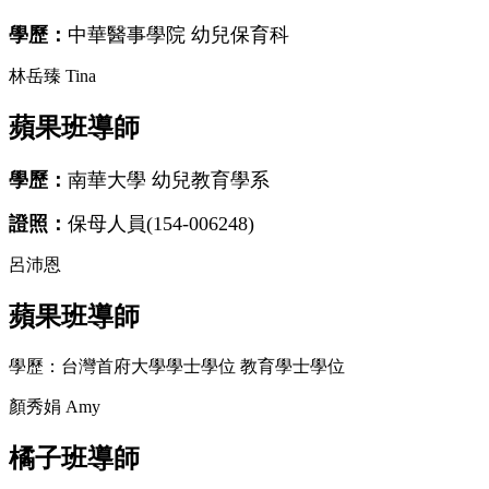
學歷：
中華醫事學院 幼兒保育科
林岳臻 Tina
蘋果班導師
學歷：
南華大學 幼兒教育學系
證照：
保母人員(154-006248)
呂沛恩
蘋果班導師
學歷：台灣首府大學學士學位 教育學士學位
顏秀娟 Amy
橘子班導師