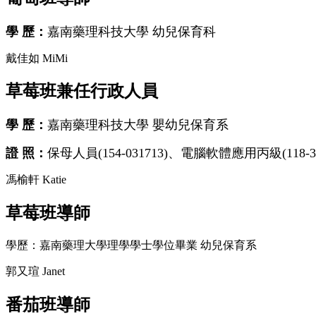
學 歷：
嘉南藥理科技大學 幼兒保育科
戴佳如 MiMi
草莓班兼任行政人員
學 歷：
嘉南藥理科技大學 嬰幼兒保育系
證 照：
保母人員(154-031713)、電腦軟體應用丙級(118-37
馮榆軒 Katie
草莓班導師
學歷：嘉南藥理大學理學學士學位畢業 幼兒保育系
郭又瑄 Janet
番茄班導師