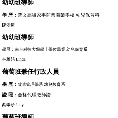
幼幼班導師
學 歷：
曾文高級家事商業職業學校 幼兒保育科
陳依鍹
幼幼班導師
學歷：南台科技大學學士學位畢業 幼兒保育系
林雅娟 Linda
葡萄班兼任行政人員
學 歷：
致遠管理學系 幼兒教育系
證 照：
合格代理教師證
蔡季珍 Judy
葡萄班導師