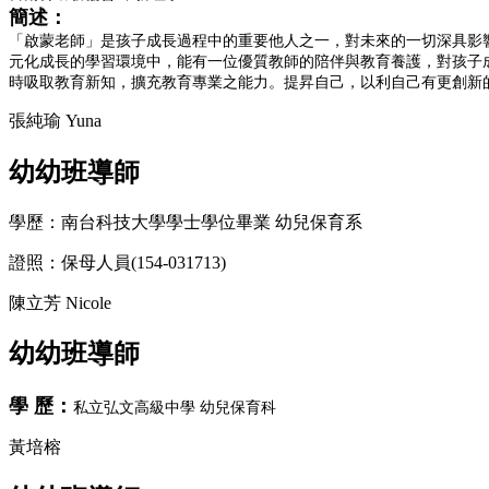
簡述：
「啟蒙老師」是孩子成長過程中的重要他人之一，對未來的一切深具影
元化成長的學習環境中，能有一位優質教師的陪伴與教育養護，對孩子
時吸取教育新知，擴充教育專業之能力。提昇自己，以利自己有更創新
張純瑜 Yuna
幼幼班導師
學歷：南台科技大學學士學位畢業 幼兒保育系
證照：保母人員(154-031713)
陳立芳 Nicole
幼幼班導師
學 歷：
私立弘文高級中學 幼兒保育科
黃培榕