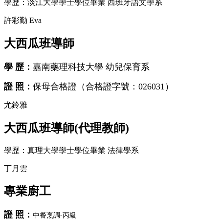
學歷：淡江大學學士學位畢業 西班牙語文學系
許彩勤 Eva
大西瓜班導師
學 歷：
嘉南藥理科技大學 幼兒保育系
證 照：
保母合格證（合格證字號：026031）
尤鈴雅
大西瓜班導師(代理教師)
學歷：真理大學學士學位畢業 法律學系
丁月雲
專業廚工
證 照：
中餐烹調-丙級