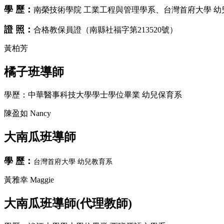
學 歷：
南榮技術學院 工業工程與管理學系、台灣首府大學 幼
證 照：
合格教保員證（南縣社福字第213520號）
黃柏芳
橘子班導師
學歷：中華醫事科技大學學士學位畢業 幼兒保育系
陳盈如 Nancy
大南瓜班導師
學 歷：
台灣首府大學 幼兒教育系
黃雅幸 Maggie
大南瓜班導師(代理教師)